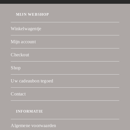
MIJN WEBSHOP
Winkelwagentje
Mijn account
Checkout
Shop
Uw cadeaubon tegoed
Contact
INFORMATIE
Algemene voorwaarden