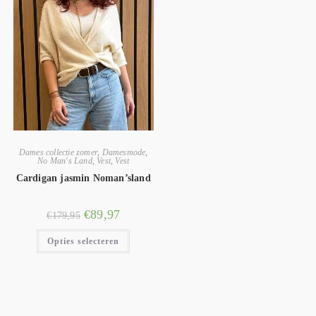
Dames collectie zomer
,
Damesmode
,
No Man's Land
,
Vest
,
Vest
Cardigan jasmin Noman’sland
€
89,97
€
179,95
Opties selecteren