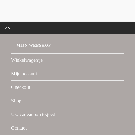
MIJN WEBSHOP
Winkelwagentje
Mijn account
Checkout
Shop
Uw cadeaubon tegoed
Contact