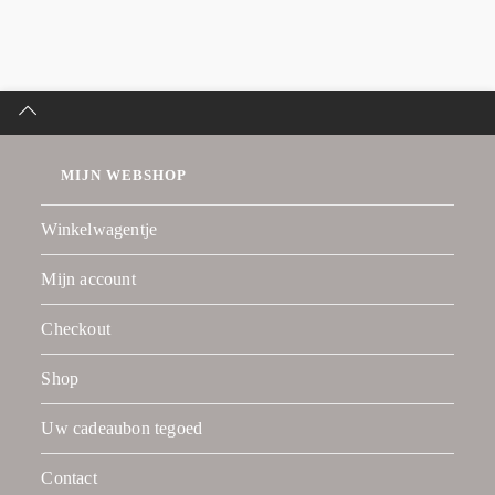
MIJN WEBSHOP
Winkelwagentje
Mijn account
Checkout
Shop
Uw cadeaubon tegoed
Contact