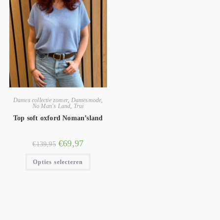
Dames collectie zomer
,
Damesmode
,
No Man's Land
,
Trui
Top soft oxford Noman’sland
€
69,97
€
139,95
Opties selecteren