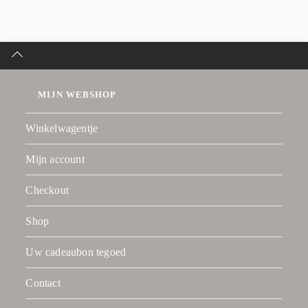
MIJN WEBSHOP
Winkelwagentje
Mijn account
Checkout
Shop
Uw cadeaubon tegoed
Contact