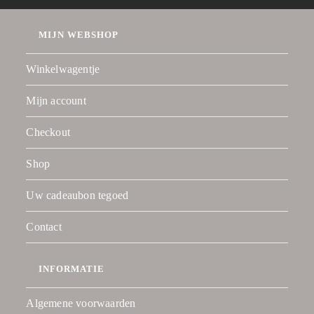
MIJN WEBSHOP
Winkelwagentje
Mijn account
Checkout
Shop
Uw cadeaubon tegoed
Contact
INFORMATIE
Algemene voorwaarden