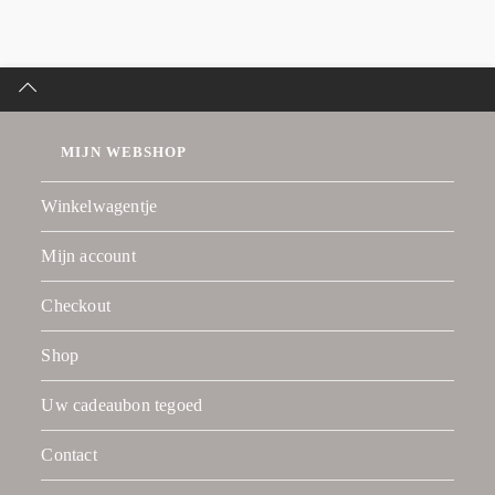
MIJN WEBSHOP
Winkelwagentje
Mijn account
Checkout
Shop
Uw cadeaubon tegoed
Contact