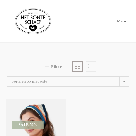
Menu
Filter
Sorteren op nieuwste
SALE 50%