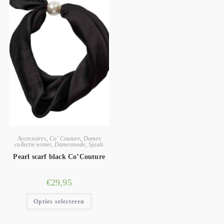
Accessoires
,
Co' Couture
,
Dames
collectie winter
,
Damesmode
,
Sjaals
Pearl scarf black Co’Couture
€
29,95
Opties selecteren