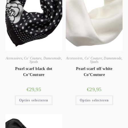
Accessoires
,
Co' Couture
,
Damesmode
,
Accessoires
,
Co' Couture
,
Damesmode
,
Sjaals
Sjaals
Pearl scarf black dot
Pearl scarf off white
Co’Couture
Co’Couture
€
29,95
€
29,95
Opties selecteren
Opties selecteren