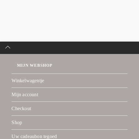
MIJN WEBSHOP
Winkelwagentje
Mijn account
Checkout
Shop
Uw cadeaubon tegoed