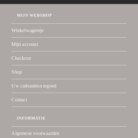
MIJN WEBSHOP
Winkelwagentje
Mijn account
Checkout
Shop
Uw cadeaubon tegoed
Contact
INFORMATIE
Algemene voorwaarden