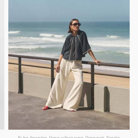
By-bar Amsterdam
,
Dames collectie zomer
,
Damesmode
,
Pantalon