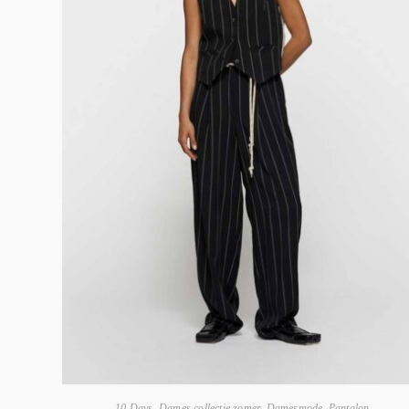
10 Days
,
Dames collectie zomer
,
Damesmode
,
Pantalon