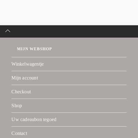
MIJN WEBSHOP
Winkelwagentje
Mijn account
Checkout
Shop
Uw cadeaubon tegoed
Contact