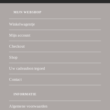
MIJN WEBSHOP
Winkelwagentje
Mijn account
Checkout
Shop
Uw cadeaubon tegoed
Contact
INFORMATIE
Algemene voorwaarden