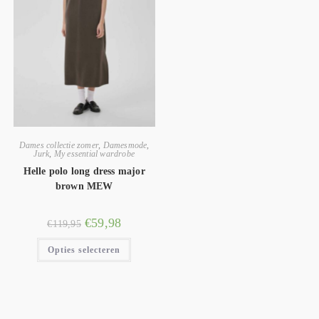
Dames collectie zomer
,
Damesmode
,
Jurk
,
My essential wardrobe
Helle polo long dress major
brown MEW
€
59,98
€
119,95
Opties selecteren