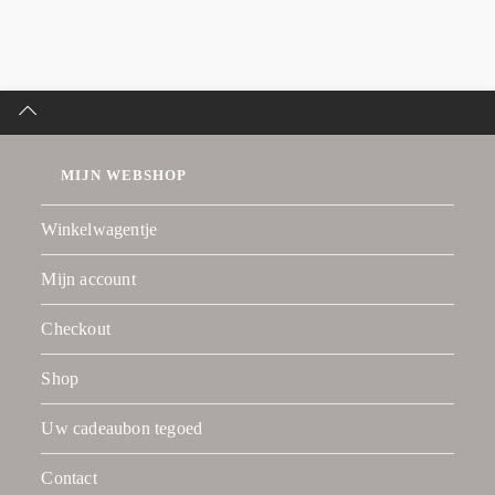
MIJN WEBSHOP
Winkelwagentje
Mijn account
Checkout
Shop
Uw cadeaubon tegoed
Contact