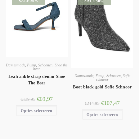
SALE 50%
SALE 50%
Damesmode
,
Pump
,
Schoenen
,
Shoe the
bear
Damesmode
,
Pump
,
Schoenen
,
Sofie
Leah ankle strap denim Shoe
schnoor
The Bear
Boot black gold Sofie Schnoor
€
69,97
€
139,95
€
107,47
€
214,95
Opties selecteren
Opties selecteren