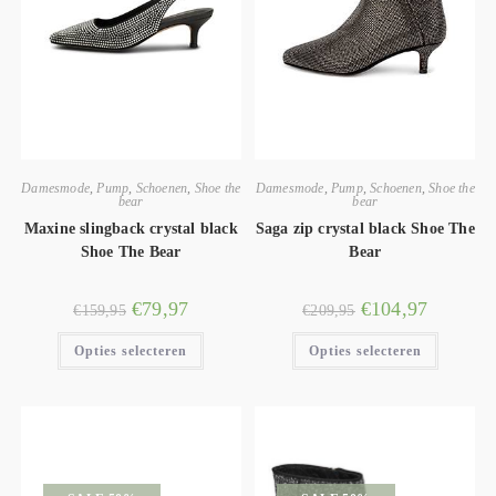
Damesmode
,
Pump
,
Schoenen
,
Shoe the
Damesmode
,
Pump
,
Schoenen
,
Shoe the
bear
bear
Maxine slingback crystal black
Saga zip crystal black Shoe The
Shoe The Bear
Bear
€
79,97
€
104,97
€
159,95
€
209,95
Opties selecteren
Opties selecteren