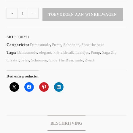
-
+
TOEVOEGEN AAN WINKELWAGEN
SKU:
030251
Categorieën:
Damesmode
,
Pump
,
Schoenen
,
Shoe the bear
Tags:
Damesmode
,
elegant
,
kristaldetail
,
Laarsjes
,
Pump
,
Saga Zip
Crystal
,
Sales
,
Schoenen
,
Shoe The Bear
,
sude
,
Zwart
Deel onze producten
BESCHRIJVING