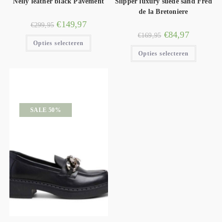
Nelly leather black Pavement
Slipper luxury suede sand Fred
de la Bretoniere
€
149,97
€
299,95
€
84,97
€
169,95
Opties selecteren
Opties selecteren
SALE 50%