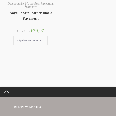
Damesmode
,
Mocassins
,
Pavement
,
Schoenen
Nayell chain leather black
Pavement
€
79,97
€
159,95
Opties selecteren
MIJN WEBSHOP