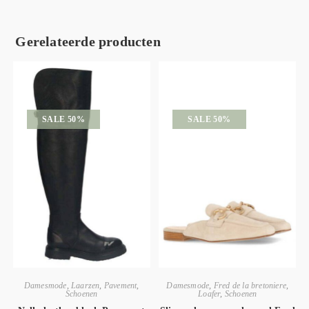
Gerelateerde producten
SALE 50%
SALE 50%
Damesmode
,
Laarzen
,
Pavement
,
Damesmode
,
Fred de la bretoniere
,
Schoenen
Loafer
,
Schoenen