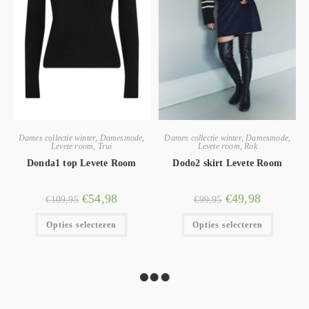
Dames collectie winter
,
Damesmode
,
Dames collectie winter
,
Damesmode
,
Levete room
,
Trui
Levete room
,
Rok
Donda1 top Levete Room
Dodo2 skirt Levete Room
€
54,98
€
49,98
€
109,95
€
99,95
Opties selecteren
Opties selecteren