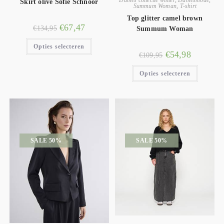
Dames collectie winter
,
Damesmode
,
Skirt olive Sofie Schnoor
Summum Woman
,
T-shirt
Top glitter camel brown
€
67,47
€
134,95
Summum Woman
Opties selecteren
€
54,98
€
109,95
Opties selecteren
SALE 50%
SALE 50%