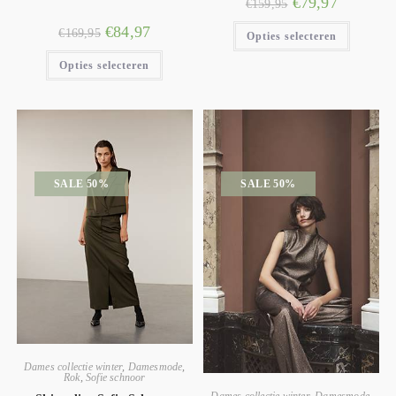
€
79,97
€
159,95
€
84,97
€
169,95
Opties selecteren
Opties selecteren
SALE 50%
SALE 50%
Dames collectie winter
,
Damesmode
,
Rok
,
Sofie schnoor