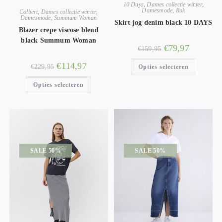
10 Days
,
Dames collectie winter
,
Damesmode
,
Rok
Colbert
,
Dames collectie winter
,
Damesmode
,
Summum Woman
Skirt jog denim black 10 DAYS
Blazer crepe viscose blend
black Summum Woman
€
79,97
€
159,95
€
114,97
€
229,95
Opties selecteren
Opties selecteren
SALE 50%
SALE 50%