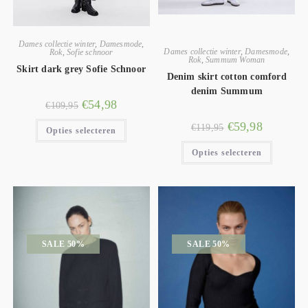
Dames collectie winter
,
Damesmode
,
Dames collectie winter
,
Damesmode
,
Rok
,
Sofie schnoor
Rok
,
Summum Woman
Skirt dark grey Sofie Schnoor
Denim skirt cotton comford
denim Summum
€
54,98
€
109,95
€
59,98
€
119,95
Opties selecteren
Opties selecteren
SALE 50%
SALE 50%