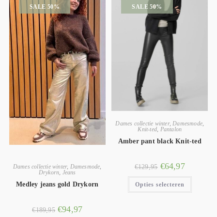
SALE 50%
SALE 50%
Dames collectie winter
,
Damesmode
,
Knit-ted
,
Pantalon
Amber pant black Knit-ted
€
64,97
€
129,95
Dames collectie winter
,
Damesmode
,
Drykorn
,
Jeans
Medley jeans gold Drykorn
Opties selecteren
€
94,97
€
189,95