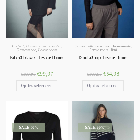
Colbert
,
Dames collectie winter
,
Dames collectie winter
,
Damesmode
,
Damesmode
,
Levete room
Levete room
,
Trui
Eden3 blazers Levete Room
Donda2 top Levete Room
€
99,97
€
54,98
€
199,95
€
109,95
Opties selecteren
Opties selecteren
SALE 50%
SALE 50%