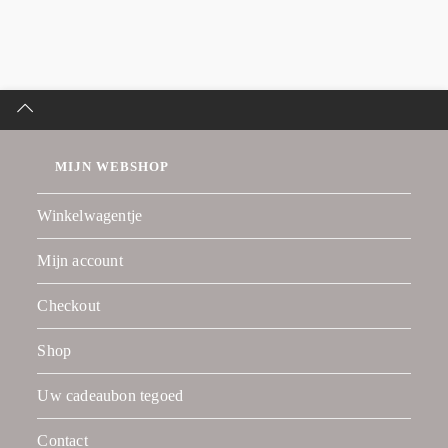
MIJN WEBSHOP
Winkelwagentje
Mijn account
Checkout
Shop
Uw cadeaubon tegoed
Contact