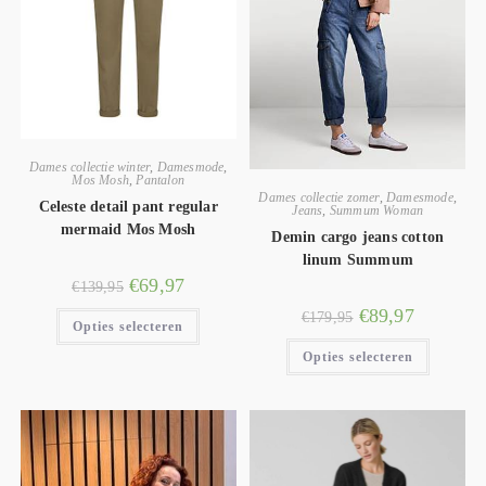
Dames collectie winter
,
Damesmode
,
Mos Mosh
,
Pantalon
Dames collectie zomer
,
Damesmode
,
Celeste detail pant regular
Jeans
,
Summum Woman
mermaid Mos Mosh
Demin cargo jeans cotton
linum Summum
€
69,97
€
139,95
€
89,97
€
179,95
Opties selecteren
Opties selecteren