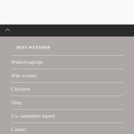
MIJN WEBSHOP
Winkelwagentje
Mijn account
Checkout
Shop
Uw cadeaubon tegoed
Contact