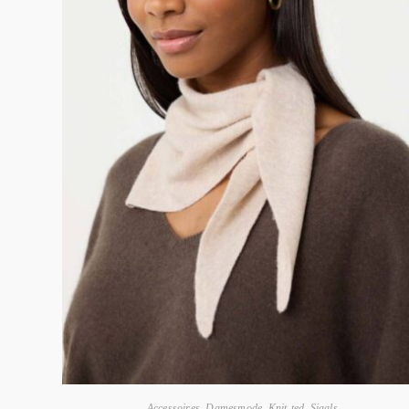
Accessoires
,
Damesmode
,
Knit-ted
,
Sjaals