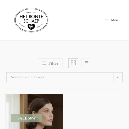
Menu
Filter
Sorteren op nieuwste
SALE 50%