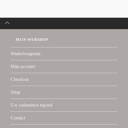
MIJN WEBSHOP
Winkelwagentje
Mijn account
Checkout
Shop
Uw cadeaubon tegoed
Contact