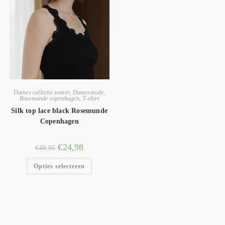
Dames collectie zomer
,
Damesmode
,
Rosemunde copenhagen
,
T-shirt
Silk top lace black Rosemunde
Copenhagen
€
24,98
€
49,95
Opties selecteren