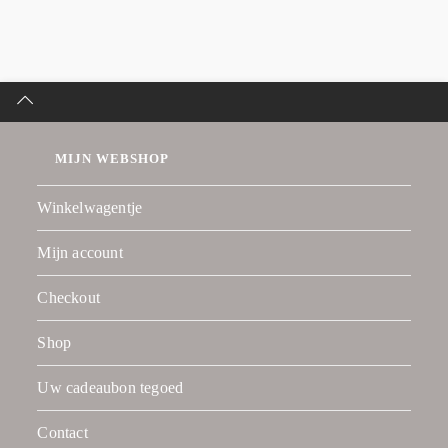
MIJN WEBSHOP
Winkelwagentje
Mijn account
Checkout
Shop
Uw cadeaubon tegoed
Contact