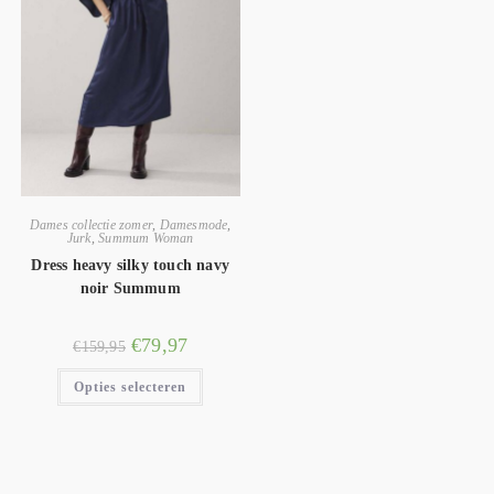
Dames collectie zomer
,
Damesmode
,
Jurk
,
Summum Woman
Dress heavy silky touch navy
noir Summum
€
79,97
€
159,95
Opties selecteren