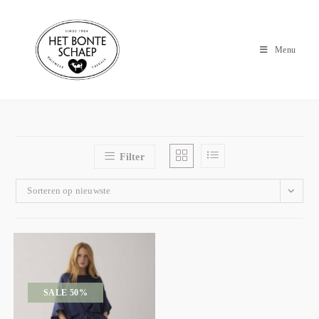
Menu
Filter
Sorteren op nieuwste
SALE 50%