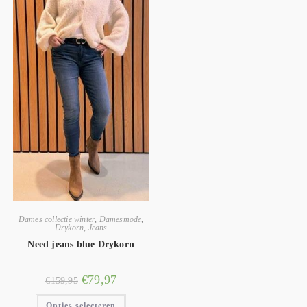
Dames collectie winter
,
Damesmode
,
Drykorn
,
Jeans
Need jeans blue Drykorn
€
79,97
€
159,95
Opties selecteren