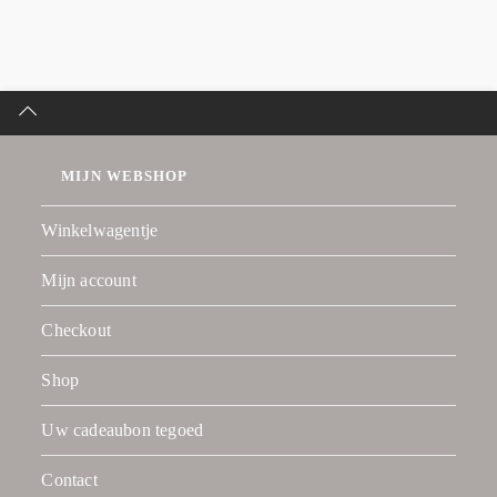
MIJN WEBSHOP
Winkelwagentje
Mijn account
Checkout
Shop
Uw cadeaubon tegoed
Contact