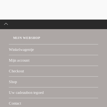
MIJN WEBSHOP
Winkelwagentje
Mijn account
Checkout
Shop
Uw cadeaubon tegoed
Contact