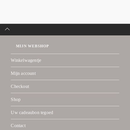
MIJN WEBSHOP
Winkelwagentje
Mijn account
Checkout
Shop
Uw cadeaubon tegoed
Contact