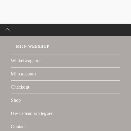
MIJN WEBSHOP
Winkelwagentje
Mijn account
Checkout
Shop
Uw cadeaubon tegoed
Contact