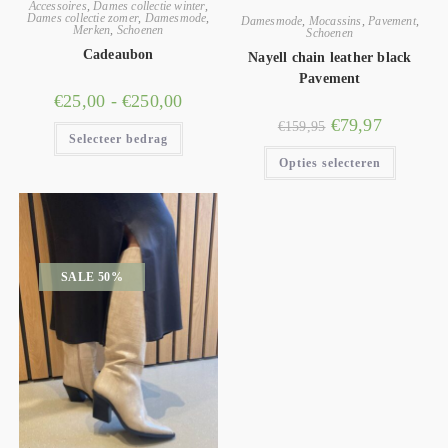
Accessoires
,
Dames collectie winter
,
Dames collectie zomer
,
Damesmode
,
Damesmode
,
Mocassins
,
Pavement
,
Merken
,
Schoenen
Schoenen
Cadeaubon
Nayell chain leather black
Pavement
€
25,00
-
€
250,00
€
79,97
€
159,95
Selecteer bedrag
Opties selecteren
SALE 50%