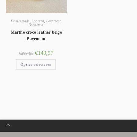
Damesmode
,
Laarzen
,
Pavement
,
Schoenen
Marthe croco leather beige
Pavement
€
149,97
€
299,95
Opties selecteren