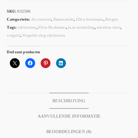
SKU:
032506
Categorieën:
Accessoires
,
Damesmode
,
Ellen beekmans
,
Ringen
Tags:
edelstenen
,
Ellen Beekmans
,
luxe uitstraling
,
stainless steel
,
verguld
,
Vergulde ring edelstenen
Deel onze producten
BESCHRIJVING
AANVULLENDE INFORMATIE
BEOORDELINGEN (0)