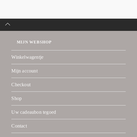
MIJN WEBSHOP
Winkelwagentje
Mijn account
Checkout
Shop
Uw cadeaubon tegoed
Contact