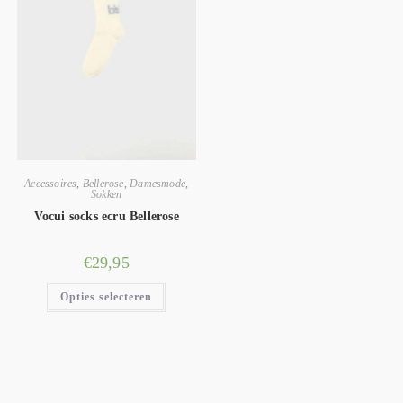
Accessoires
,
Bellerose
,
Damesmode
,
Sokken
Vocui socks ecru Bellerose
€
29,95
Opties selecteren