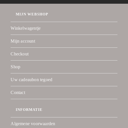
MIJN WEBSHOP
Winkelwagentje
Mijn account
Checkout
Shop
Uw cadeaubon tegoed
Contact
INFORMATIE
Algemene voorwaarden