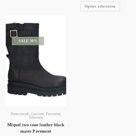
Opties selecteren
SALE 50%
Damesmode
,
Laarzen
,
Pavement
,
Schoenen
Miquel two tone leather black
matte Pavement