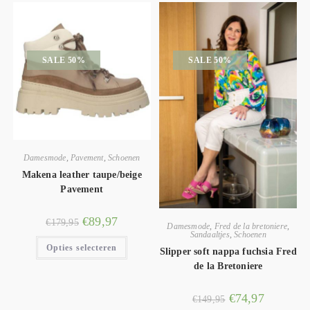
SALE 50%
SALE 50%
Damesmode
,
Pavement
,
Schoenen
Makena leather taupe/beige
Pavement
€
89,97
€
179,95
Damesmode
,
Fred de la bretoniere
,
Sandaaltjes
,
Schoenen
Opties selecteren
Slipper soft nappa fuchsia Fred
de la Bretoniere
€
74,97
€
149,95