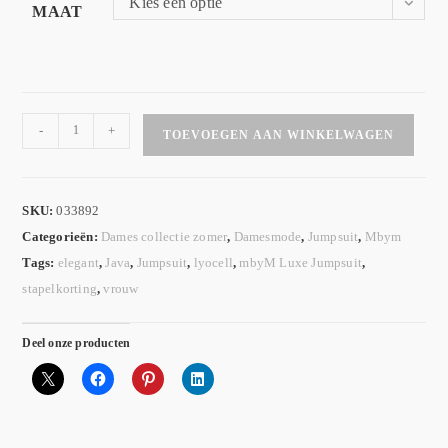
Kies een optie
MAAT
-
+
TOEVOEGEN AAN WINKELWAGEN
SKU:
033892
Categorieën:
Dames collectie zomer
,
Damesmode
,
Jumpsuit
,
Mbym
Tags:
elegant
,
Java
,
Jumpsuit
,
lyocell
,
mbyM Luxe Jumpsuit
,
stapelkorting
,
vrouw
Deel onze producten