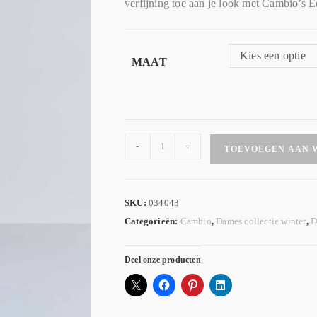
verfijning toe aan je look met Cambio’s E
Kies een optie
MAAT
-
+
TOEVOEGEN AAN 
SKU:
034043
Categorieën:
Cambio
,
Dames collectie winter
,
D
Deel onze producten