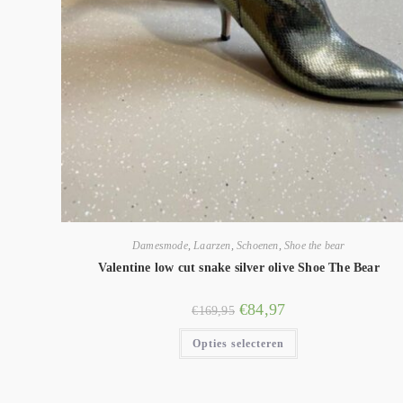
Damesmode
,
Laarzen
,
Schoenen
,
Shoe the bear
Valentine low cut snake silver olive Shoe The Bear
€
84,97
€
169,95
Opties selecteren