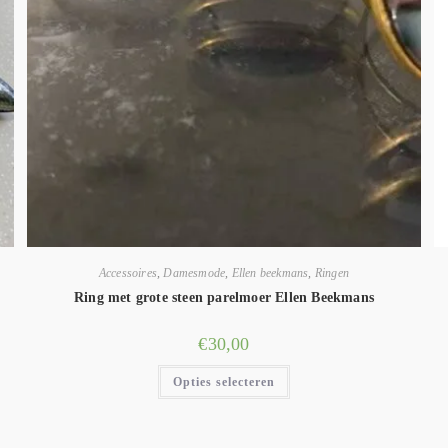
Accessoires
,
Damesmode
,
Ellen beekmans
,
Ringen
Ring met grote steen parelmoer Ellen Beekmans
€
30,00
Opties selecteren