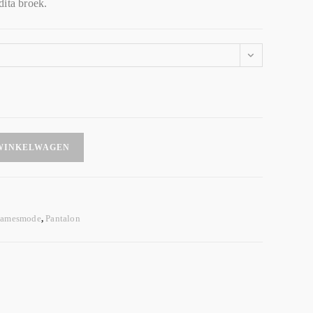
dita broek.
WINKELWAGEN
amesmode
,
Pantalon