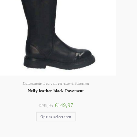
Damesmode
,
Laarzen
,
Pavement
,
Schoenen
Nelly leather black Pavement
€
149,97
€
299,95
Opties selecteren