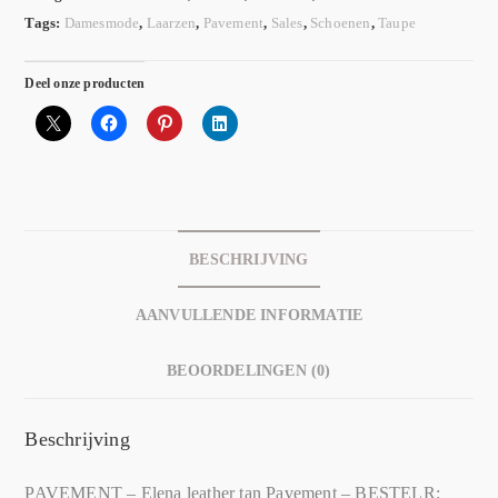
Tags:
Damesmode
,
Laarzen
,
Pavement
,
Sales
,
Schoenen
,
Taupe
Deel onze producten
BESCHRIJVING
AANVULLENDE INFORMATIE
BEOORDELINGEN (0)
Beschrijving
PAVEMENT – Elena leather tan Pavement – BESTELR: