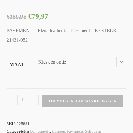
€
79,97
€
159,95
PAVEMENT – Elena leather tan Pavement – BESTELR:
21431-052
Kies een optie
MAAT
-
+
TOEVOEGEN AAN WINKELWAGEN
SKU:
025884
Categorieën:
Damesmode
,
Laarzen
,
Pavement
,
Schoenen