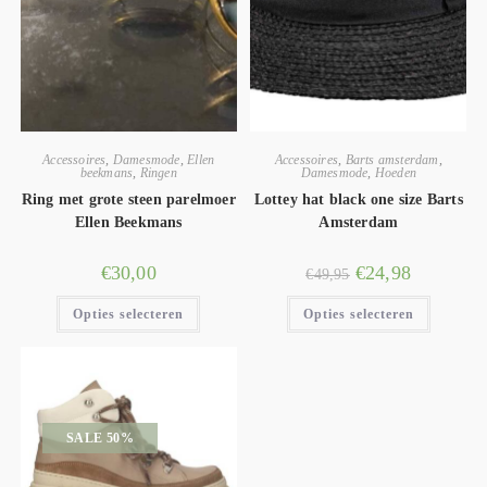
Accessoires
,
Damesmode
,
Ellen
Accessoires
,
Barts amsterdam
,
beekmans
,
Ringen
Damesmode
,
Hoeden
Ring met grote steen parelmoer
Lottey hat black one size Barts
Ellen Beekmans
Amsterdam
€
30,00
€
24,98
€
49,95
Opties selecteren
Opties selecteren
SALE 50%