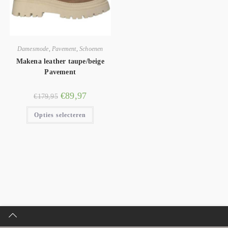
Damesmode
,
Pavement
,
Schoenen
Makena leather taupe/beige
Pavement
€
89,97
€
179,95
Opties selecteren