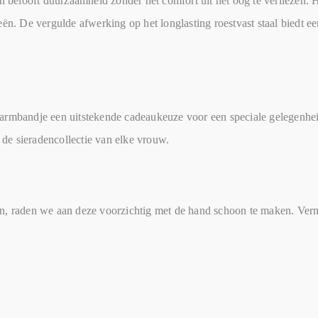
elooft duurzaamheid zonder het comfort uit het oog te verliezen. Het
ën. De vergulde afwerking op het longlasting roestvast staal biedt ee
dit armbandje een uitstekende cadeaukeuze voor een speciale gelegenhe
n de sieradencollectie van elke vrouw.
en, raden we aan deze voorzichtig met de hand schoon te maken. Ve