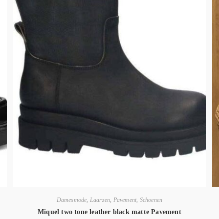
Damesmode
,
Laarzen
,
Pavement
,
Schoenen
Miquel two tone leather black matte Pavement