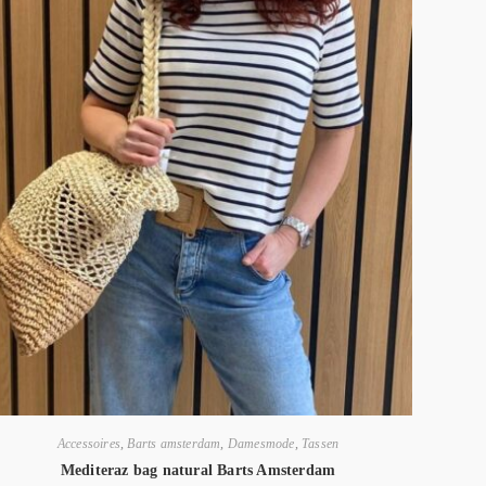
Accessoires
,
Barts amsterdam
,
Damesmode
,
Tassen
Mediteraz bag natural Barts Amsterdam