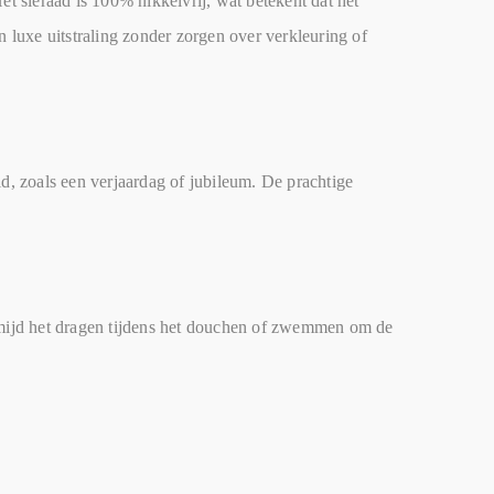
 sieraad is 100% nikkelvrij, wat betekent dat het
n luxe uitstraling zonder zorgen over verkleuring of
id, zoals een verjaardag of jubileum. De prachtige
rmijd het dragen tijdens het douchen of zwemmen om de