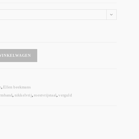
WINKELWAGEN
e
,
Ellen beekmans
Armband
,
nikkelvrij
,
roestvrijstaal
,
verguld