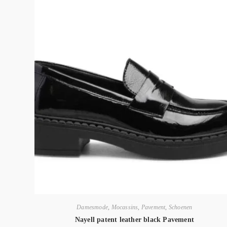
Damesmode
,
Mocassins
,
Pavement
,
Schoenen
Nayell patent leather black Pavement