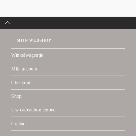
MIJN WEBSHOP
Winkelwagentje
Mijn account
Checkout
Shop
Uw cadeaubon tegoed
Contact