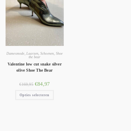
Damesmode
,
Laarzen
,
Schoenen
,
Shoe
the bear
Valentine low cut snake silver
olive Shoe The Bear
€
84,97
€
169,95
Opties selecteren