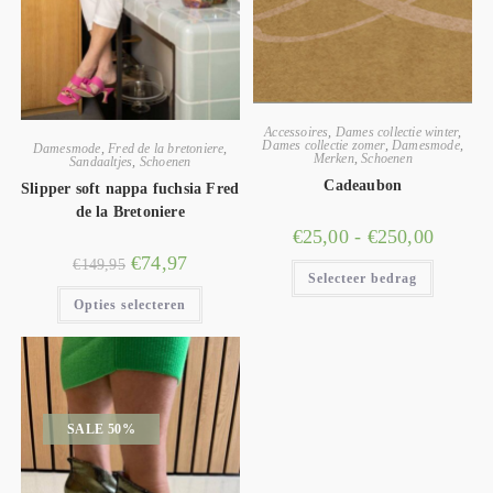
Accessoires
,
Dames collectie winter
,
Dames collectie zomer
,
Damesmode
,
Damesmode
,
Fred de la bretoniere
,
Merken
,
Schoenen
Sandaaltjes
,
Schoenen
Cadeaubon
Slipper soft nappa fuchsia Fred
de la Bretoniere
€
25,00
-
€
250,00
€
74,97
€
149,95
Selecteer bedrag
Opties selecteren
SALE 50%