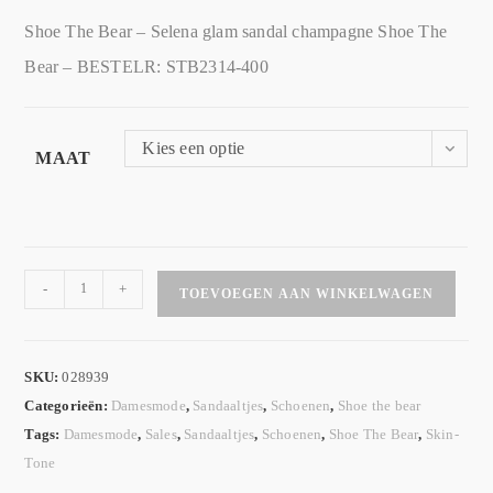
Shoe The Bear – Selena glam sandal champagne Shoe The
Bear – BESTELR: STB2314-400
Kies een optie
MAAT
-
+
TOEVOEGEN AAN WINKELWAGEN
SKU:
028939
Categorieën:
Damesmode
,
Sandaaltjes
,
Schoenen
,
Shoe the bear
Tags:
Damesmode
,
Sales
,
Sandaaltjes
,
Schoenen
,
Shoe The Bear
,
Skin-
Tone