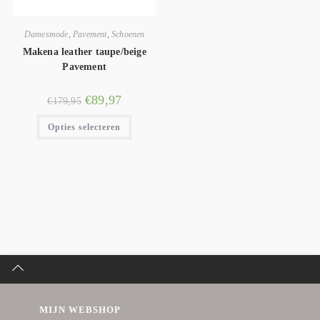
Damesmode
,
Pavement
,
Schoenen
Makena leather taupe/beige
Pavement
€
89,97
€
179,95
Opties selecteren
MIJN WEBSHOP