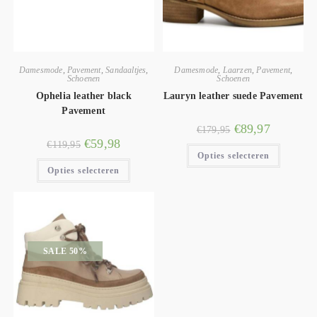
Damesmode
,
Pavement
,
Sandaaltjes
,
Damesmode
,
Laarzen
,
Pavement
,
Schoenen
Schoenen
Ophelia leather black
Lauryn leather suede Pavement
Pavement
€
89,97
€
179,95
€
59,98
€
119,95
Opties selecteren
Opties selecteren
SALE 50%