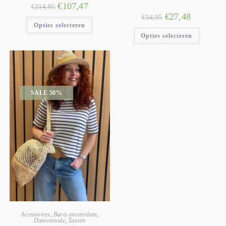
€
107,47
€
214,95
€
27,48
€
54,95
Opties selecteren
Opties selecteren
SALE 50%
Accessoires
,
Barts amsterdam
,
Damesmode
,
Tassen