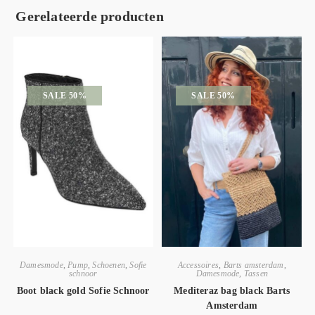
Gerelateerde producten
SALE 50%
SALE 50%
Damesmode
,
Pump
,
Schoenen
,
Sofie
Accessoires
,
Barts amsterdam
,
schnoor
Damesmode
,
Tassen
Boot black gold Sofie Schnoor
Mediteraz bag black Barts
Amsterdam