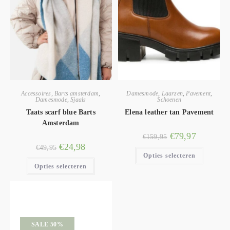
Accessoires
,
Barts amsterdam
,
Damesmode
,
Laarzen
,
Pavement
,
Damesmode
,
Sjaals
Schoenen
Taats scarf blue Barts
Elena leather tan Pavement
Amsterdam
€
79,97
€
159,95
€
24,98
€
49,95
Opties selecteren
Opties selecteren
SALE 50%