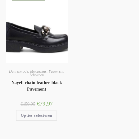
Damesmode
,
Mocassins
,
Pavement
,
Schoenen
Nayell chain leather black
Pavement
€
79,97
€
159,95
Opties selecteren