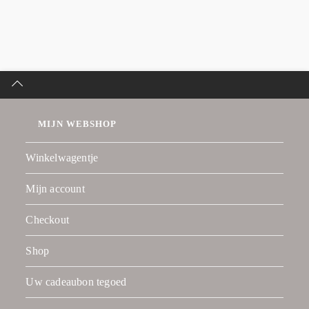
MIJN WEBSHOP
Winkelwagentje
Mijn account
Checkout
Shop
Uw cadeaubon tegoed