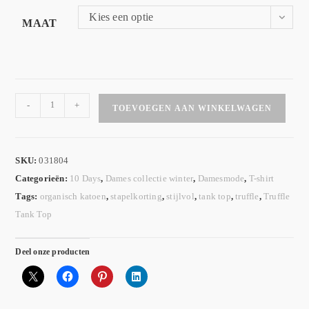
Kies een optie
MAAT
-
+
TOEVOEGEN AAN WINKELWAGEN
SKU:
031804
Categorieën:
10 Days
,
Dames collectie winter
,
Damesmode
,
T-shirt
Tags:
organisch katoen
,
stapelkorting
,
stijlvol
,
tank top
,
truffle
,
Truffle
Tank Top
Deel onze producten