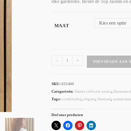
elke garderobe. Bestel de Top Jasmin en 
Kies een optie
MAAT
-
+
TOEVOEGEN AAN 
SKU:
033460
Categorieën:
Dames collectie zomer
,
Damesmod
Tags:
comfortabel
,
elegant
,
Neutraal
,
nomanslan
Deel onze producten