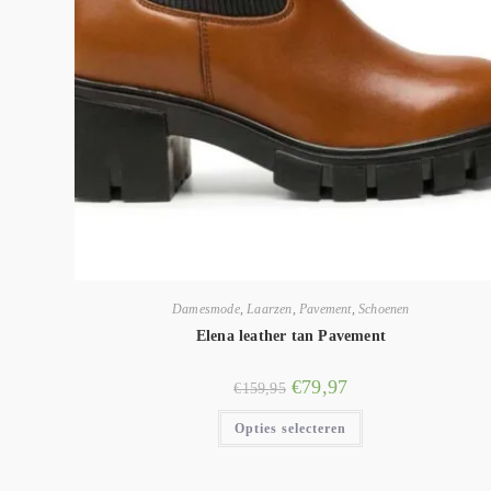
Damesmode
,
Laarzen
,
Pavement
,
Schoenen
Elena leather tan Pavement
€
79,97
€
159,95
Opties selecteren