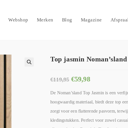
Webshop
Merken
Blog
Magazine
Afspraa
Top jasmin Noman’sland
🔍
€
59,98
€
119,95
De Noman’sland Top Jasmin is een verfi
hoogwaardig materiaal, biedt deze top een 
zorgt voor een flatterende pasvorm, terwi
kledingstukken. Perfect voor zowel casual