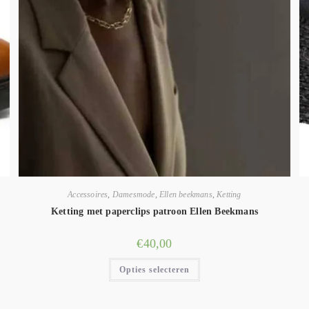
Accessoires
,
Damesmode
,
Ellen beekmans
,
Ketting
Ketting met paperclips patroon Ellen Beekmans
€
40,00
Opties selecteren