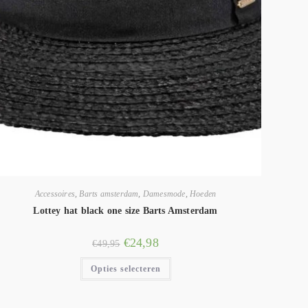
Accessoires
,
Barts amsterdam
,
Damesmode
,
Hoeden
Lottey hat black one size Barts Amsterdam
€
24,98
€
49,95
Opties selecteren