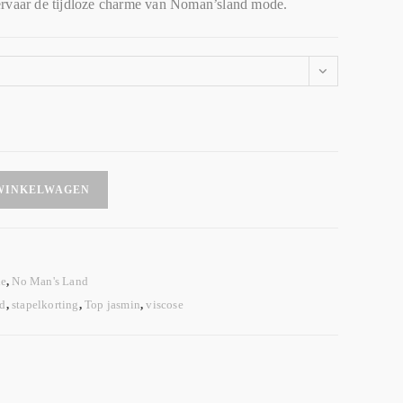
ervaar de tijdloze charme van Noman’sland mode.
WINKELWAGEN
e
,
No Man's Land
d
,
stapelkorting
,
Top jasmin
,
viscose