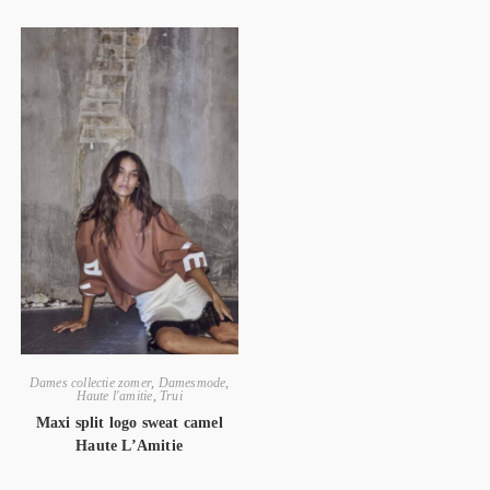
Dames collectie zomer
,
Damesmode
,
Haute l'amitie
,
Trui
Maxi split logo sweat camel
Haute L’Amitie