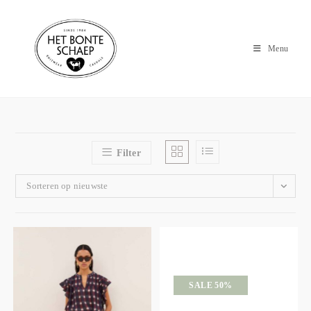
Menu
Filter
Sorteren op nieuwste
SALE 50%