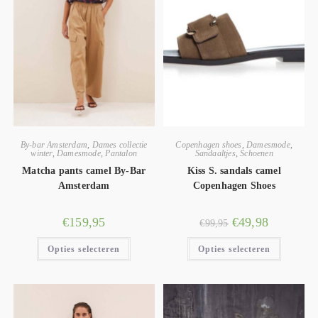
By-bar Amsterdam
,
Dames collectie
Copenhagen shoes
,
Damesmode
,
winter
,
Damesmode
,
Pantalon
Sandaaltjes
,
Schoenen
Matcha pants camel By-Bar
Kiss S. sandals camel
Amsterdam
Copenhagen Shoes
€
159,95
€
49,98
€
99,95
Opties selecteren
Opties selecteren