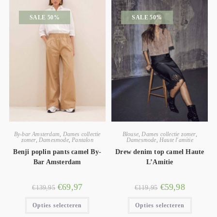
SALE 50%
SALE 50%
By-bar Amsterdam
,
Dames collectie
Blouse
,
Dames collectie zomer
,
zomer
,
Damesmode
,
Pantalon
Damesmode
,
Haute l'amitie
Benji poplin pants camel By-
Drew denim top camel Haute
Bar Amsterdam
L’Amitie
€
69,97
€
59,98
€
139,95
€
119,95
Opties selecteren
Opties selecteren