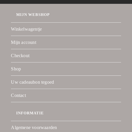
MIJN WEBSHOP
Winkelwagentje
Mijn account
Checkout
Shop
Uw cadeaubon tegoed
Contact
INFORMATIE
Algemene voorwaarden