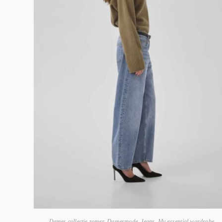
Dames collectie zomer
,
Damesmode
,
Jeans
,
My essential wardrobe