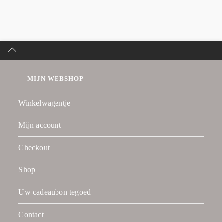
MIJN WEBSHOP
Winkelwagentje
Mijn account
Checkout
Shop
Uw cadeaubon tegoed
Contact