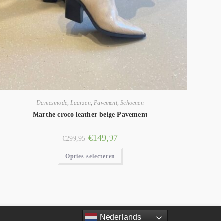
Damesmode
,
Laarzen
,
Pavement
,
Schoenen
Marthe croco leather beige Pavement
€
149,97
€
299,95
Opties selecteren
Nederlands