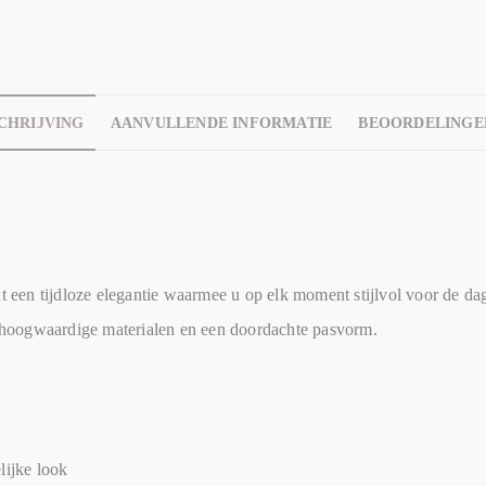
CHRIJVING
AANVULLENDE INFORMATIE
BEOORDELINGEN
een tijdloze elegantie waarmee u op elk moment stijlvol voor de dag
an hoogwaardige materialen en een doordachte pasvorm.
t
lijke look