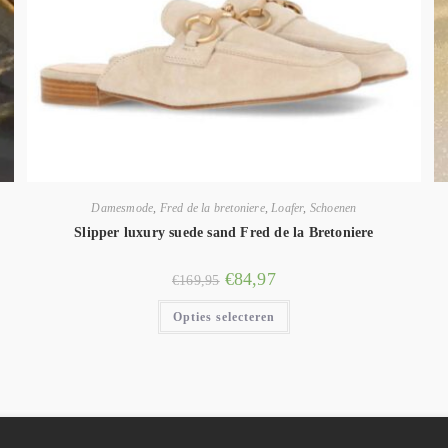
Damesmode
,
Fred de la bretoniere
,
Loafer
,
Schoenen
Slipper luxury suede sand Fred de la Bretoniere
€
84,97
€
169,95
Opties selecteren