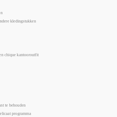
en
andere kledingstukken
en chique kantooroutfit
ant te behouden
delicaat programma