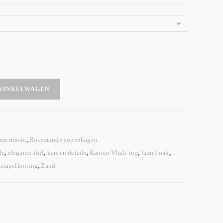
WINKELWAGEN
mesmode
,
Rosemunde copenhagen
de
,
elegante stijl
,
kanten details
,
Kanten Vhals top
,
laurel oak
,
,
stapelkorting
,
Zand