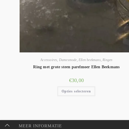
Accessoires
,
Damesmode
,
Ellen beekmans
,
Ringen
Ring met grote steen parelmoer Ellen Beekmans
€
30,00
Opties selecteren
MEER INFORMATIE