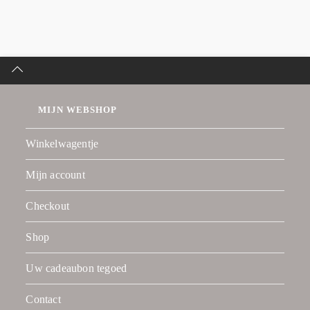
MIJN WEBSHOP
Winkelwagentje
Mijn account
Checkout
Shop
Uw cadeaubon tegoed
Contact