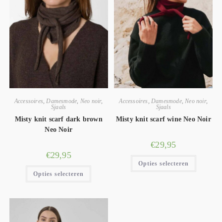
Accessoires
,
Damesmode
,
Neo noir
,
Accessoires
,
Damesmode
,
Neo noir
,
Sjaals
Sjaals
Misty knit scarf dark brown
Misty knit scarf wine Neo Noir
Neo Noir
€
29,95
€
29,95
Opties selecteren
Opties selecteren