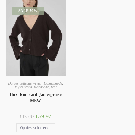
SALE 50%
Dames collectie winter
,
Damesmode
,
My essential wardrobe
,
Vest
Huxi knit cardigan espresso
MEW
€
69,97
€
139,95
Opties selecteren