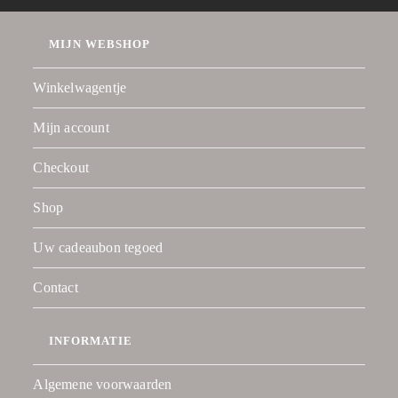
MIJN WEBSHOP
Winkelwagentje
Mijn account
Checkout
Shop
Uw cadeaubon tegoed
Contact
INFORMATIE
Algemene voorwaarden