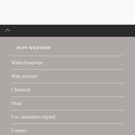
MIJN WEBSHOP
Winkelwagentje
Mijn account
Checkout
Shop
Uw cadeaubon tegoed
Contact