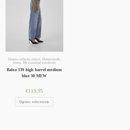
Dames collectie zomer
,
Damesmode
,
Jeans
,
My essential wardrobe
Baloo 139 high barrel medium
blue 30 MEW
€
119,95
Opties selecteren