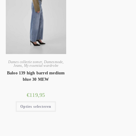
Dames collectie zomer
,
Damesmode
,
Jeans
,
My essential wardrobe
Baloo 139 high barrel medium
blue 30 MEW
€
119,95
Opties selecteren