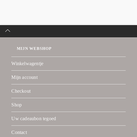
MIJN WEBSHOP
Winkelwagentje
Mijn account
Checkout
Shop
Uw cadeaubon tegoed
Contact