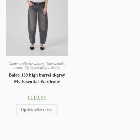
Dames collectie winter
,
Damesmode
,
Jeans
,
My essential wardrobe
Baloo 139 high barrel d-grey
My Essential Wardrobe
€
119,95
Opties selecteren