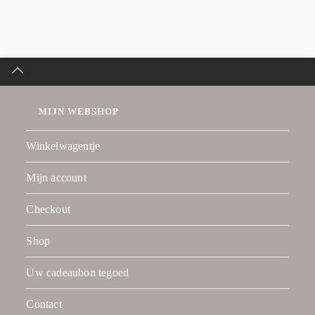
MIJN WEBSHOP
Winkelwagentje
Mijn account
Checkout
Shop
Uw cadeaubon tegoed
Contact