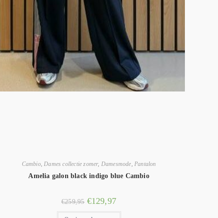
Cambio
,
Dames collectie zomer
,
Damesmode
,
Pantalon
Amelia galon black indigo blue Cambio
€
129,97
€
259,95