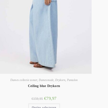
Dames collectie zomer
,
Damesmode
,
Drykorn
,
Pantalon
Ceiling blue Drykorn
€
79,97
€
159,95
Opties selecteren