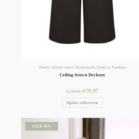
Dames collectie zomer
,
Damesmode
,
Drykorn
,
Pantalon
Ceiling brown Drykorn
€
79,97
€
159,95
Opties selecteren
SALE 50%