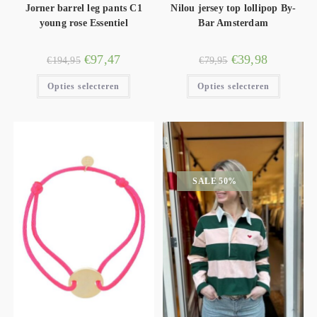
Jorner barrel leg pants C1
Nilou jersey top lollipop By-
young rose Essentiel
Bar Amsterdam
€
97,47
€
39,98
€
194,95
€
79,95
Opties selecteren
Opties selecteren
SALE 50%