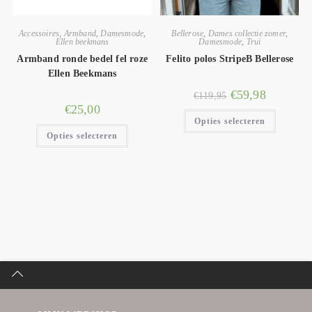
Accessoires
,
Armband
,
Damesmode
,
Bellerose
,
Dames collectie zomer
,
Ellen beekmans
Damesmode
,
Trui
Armband ronde bedel fel roze
Felito polos StripeB Bellerose
Ellen Beekmans
€
59,98
€
119,95
€
25,00
Opties selecteren
Opties selecteren