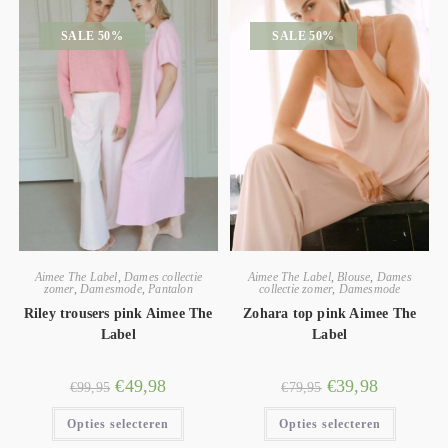
SALE 50%
SALE 50%
Aimee The Label
,
Dames collectie
Aimee The Label
,
Blouse
,
Dames
zomer
,
Damesmode
,
Pantalon
collectie zomer
,
Damesmode
Riley trousers pink Aimee The
Zohara top pink Aimee The
Label
Label
€
49,98
€
39,98
€
99,95
€
79,95
Opties selecteren
Opties selecteren