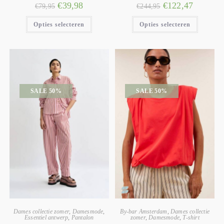
€
39,98
€
122,47
€
79,95
€
244,95
Opties selecteren
Opties selecteren
SALE 50%
SALE 50%
Dames collectie zomer
,
Damesmode
,
By-bar Amsterdam
,
Dames collectie
Essentiel antwerp
,
Pantalon
zomer
,
Damesmode
,
T-shirt