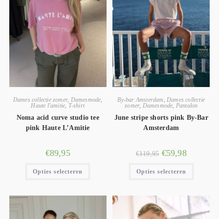
Dames collectie zomer
,
Damesmode
,
By-bar Amsterdam
,
Dames collectie
Haute l'amitie
,
T-shirt
zomer
,
Damesmode
,
Pantalon
Noma acid curve studio tee
June stripe shorts pink By-Bar
pink Haute L’Amitie
Amsterdam
€
89,95
€
59,98
€
119,95
Opties selecteren
Opties selecteren