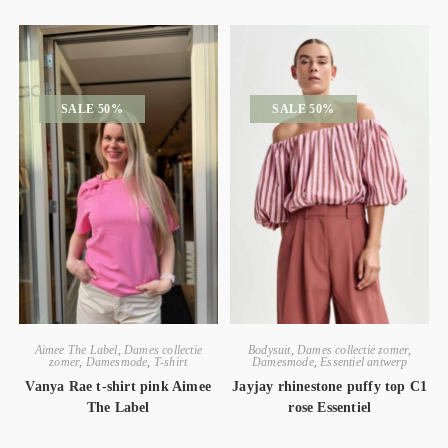
SALE 50%
SALE 50%
Aimee The Label
,
Dames collectie
Bodysuit
,
Dames collectie zomer
,
zomer
,
Damesmode
,
T-shirt
Damesmode
,
Essentiel antwerp
Vanya Rae t-shirt pink Aimee
Jayjay rhinestone puffy top C1
The Label
rose Essentiel