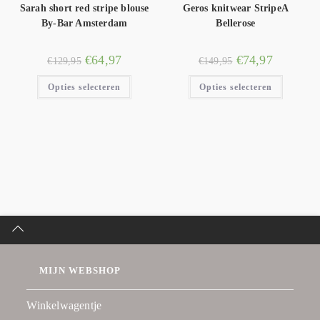
Sarah short red stripe blouse
Geros knitwear StripeA
By-Bar Amsterdam
Bellerose
€
64,97
€
74,97
€
129,95
€
149,95
Opties selecteren
Opties selecteren
MIJN WEBSHOP
Winkelwagentje