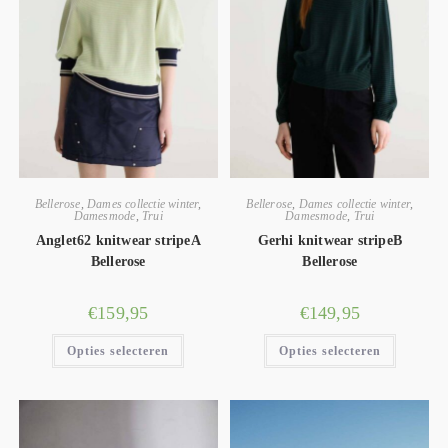
Bellerose
,
Dames collectie winter
,
Bellerose
,
Dames collectie winter
,
Damesmode
,
Trui
Damesmode
,
Trui
Anglet62 knitwear stripeA
Gerhi knitwear stripeB
Bellerose
Bellerose
€
159,95
€
149,95
Opties selecteren
Opties selecteren