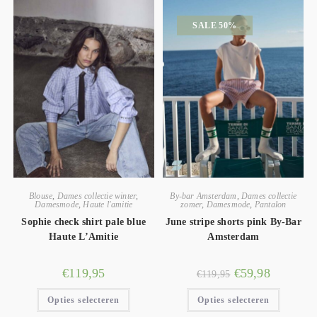
SALE 50%
Blouse
,
Dames collectie winter
,
By-bar Amsterdam
,
Dames collectie
Damesmode
,
Haute l'amitie
zomer
,
Damesmode
,
Pantalon
Sophie check shirt pale blue
June stripe shorts pink By-Bar
Haute L’Amitie
Amsterdam
€
119,95
€
59,98
€
119,95
Opties selecteren
Opties selecteren