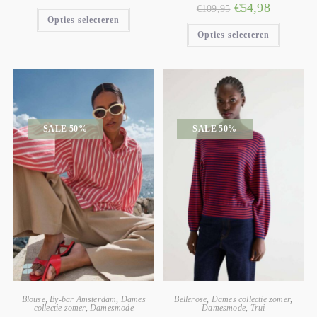
€
54,98
€
109,95
Opties selecteren
Opties selecteren
SALE 50%
SALE 50%
Blouse
,
By-bar Amsterdam
,
Dames
Bellerose
,
Dames collectie zomer
,
collectie zomer
,
Damesmode
Damesmode
,
Trui