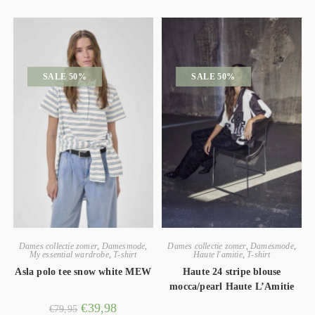
SALE 50%
SALE 50%
Dames collectie zomer
,
Damesmode
,
Dames collectie zomer
,
Damesmode
,
My essential wardrobe
,
T-shirt
Haute l'amitie
,
T-shirt
Asla polo tee snow white MEW
Haute 24 stripe blouse
mocca/pearl Haute L’Amitie
€
39,98
€
79,95